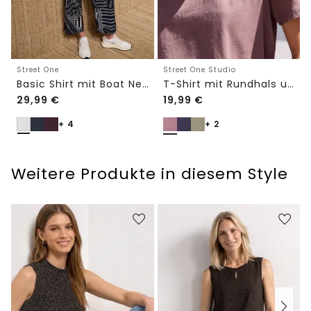
Street One
Street One Studio
Basic Shirt mit Boat Neck und Elastikbund
T-Shirt mit Rundhals und Embroidery-Detail
29,99
€
19,99
€
+ 4
+ 2
Weitere Produkte in diesem Style