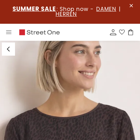
SUMMER SALE
: Shop now -
DAMEN
|
HERREN