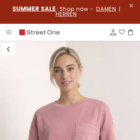
SUMMER SALE
: Shop now -
DAMEN
|
HERREN