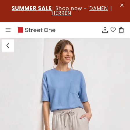
SUMMER SALE
: Shop now -
DAMEN
|
HERREN