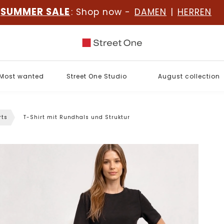
SUMMER SALE
: Shop now -
DAMEN
|
HERREN
Most wanted
Street One Studio
August collection
rts
T-Shirt mit Rundhals und Struktur