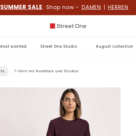
SUMMER SALE
: Shop now -
DAMEN
|
HERREN
Most wanted
Street One Studio
August collection
rts
T-Shirt mit Rundhals und Struktur