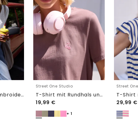
Street One Studio
Street On
Shirtbluse mit Embroidery-Front
T-Shirt mit Rundhals und Embroidery-Detail
19,99
€
29,99
€
+ 1