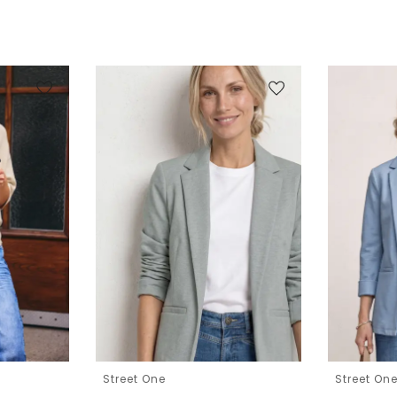
Street One
Street On