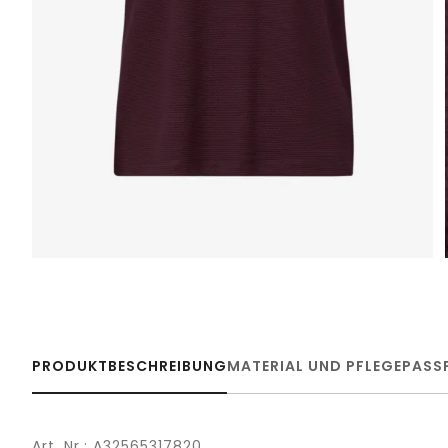
PRODUKTBESCHREIBUNG
MATERIAL UND PFLEGE
PASS
Art. Nr.: A32565317820