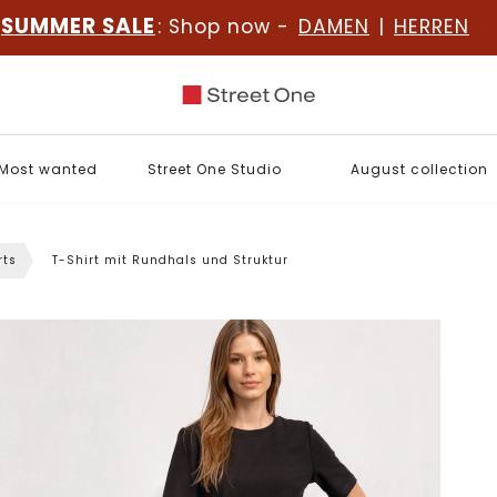
SUMMER SALE
: Shop now -
DAMEN
|
HERREN
Most wanted
Street One Studio
August collection
rts
T-Shirt mit Rundhals und Struktur