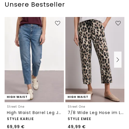
Unsere Bestseller
HIGH WAIST
HIGH WAIST
Street One
Street One
High Waist Barrel Leg Jeans im Loose Fit
7/8 Wide Leg Hose im Loose Fit mit Print
STYLE KARLIE
STYLE EMEE
69,99
€
49,99
€