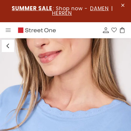
SUMMER SALE
: Shop now -
DAMEN
|
HERREN