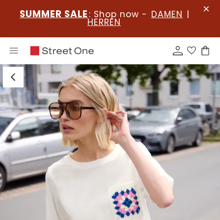
SUMMER SALE
: Shop now -
DAMEN
|
HERREN