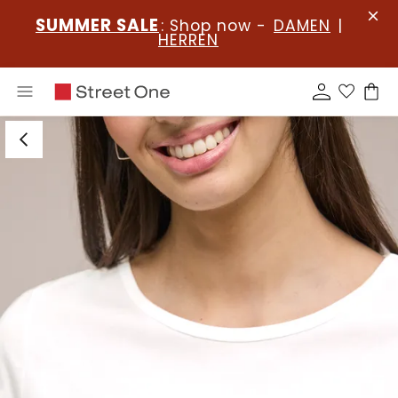
SUMMER SALE
: Shop now -
DAMEN
|
HERREN