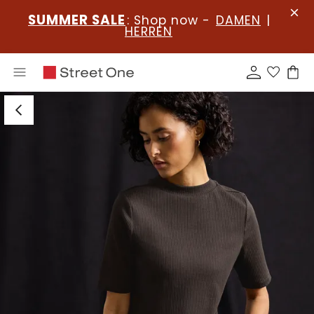
SUMMER SALE
: Shop now -
DAMEN
|
HERREN