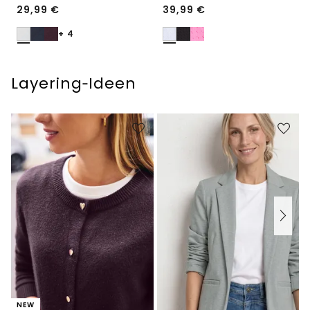
29,99
€
39,99
€
+ 4
Layering‑Ideen
NEW