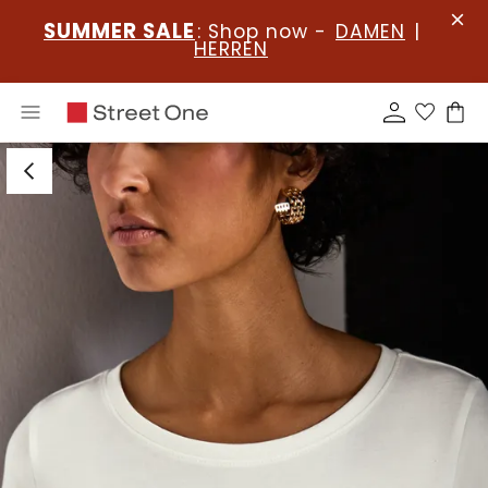
SUMMER SALE
: Shop now -
DAMEN
|
HERREN