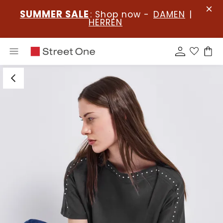
SUMMER SALE
: Shop now -
DAMEN
|
HERREN