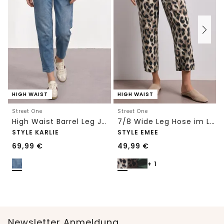
HIGH WAIST
HIGH WAIST
Street One
Street One
High Waist Barrel Leg Jeans im Loose Fit
7/8 Wide Leg Hose im Loose Fit mit Print
STYLE KARLIE
STYLE EMEE
69,99
€
49,99
€
+ 1
Newsletter Anmeldung