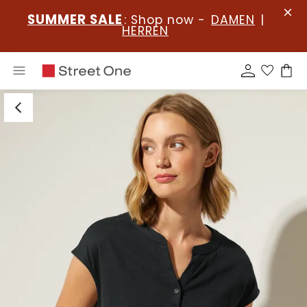
SUMMER SALE
: Shop now -
DAMEN
|
HERREN