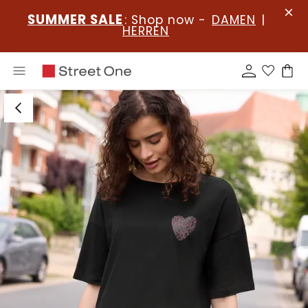
SUMMER SALE
: Shop now -
DAMEN
|
HERREN