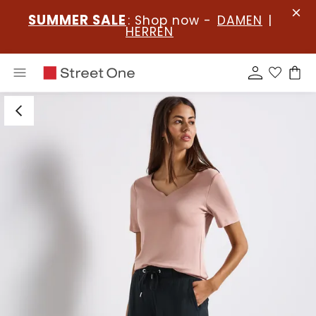
SUMMER SALE
: Shop now -
DAMEN
|
HERREN