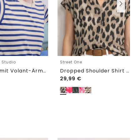
e Studio
Street One
T-Shirt mit Volant-Ärmeln und Print
Dropped Shoulder Shirt im Blusen-Look
29,99
€