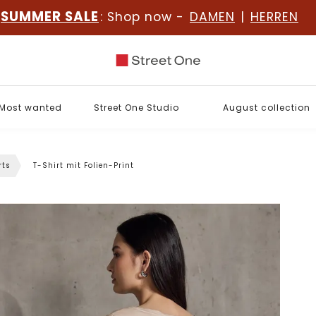
SUMMER SALE
: Shop now -
DAMEN
|
HERREN
Most wanted
Street One Studio
August collection
rts
T-Shirt mit Folien-Print