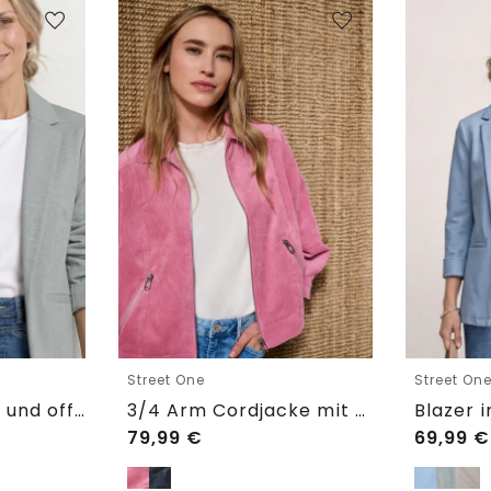
Street One
Street On
Blazer im langen und offenen Schnitt
3/4 Arm Cordjacke mit Hemdkragen
79,99
€
69,99
€