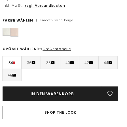
inkl. MwSt.
zzgl. Versandkosten
FARBE WÄHLEN
|
smooth sand beige
GRÖSSE WÄHLEN
Größentabelle
|
34
36
38
40
42
44
46
IN DEN WARENKORB
SHOP THE LOOK