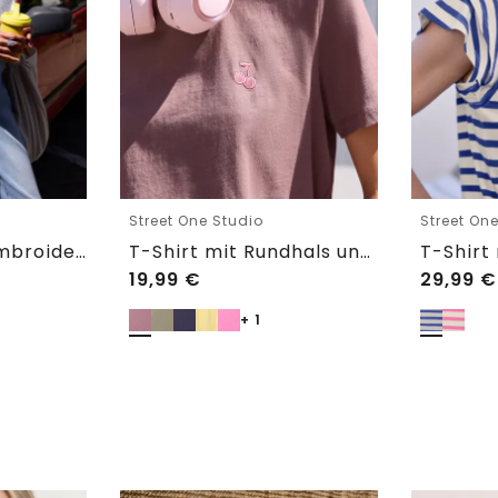
Street One Studio
Street On
Shirtbluse mit Embroidery-Front
T-Shirt mit Rundhals und Embroidery-Detail
19,99
€
29,99
€
+ 1