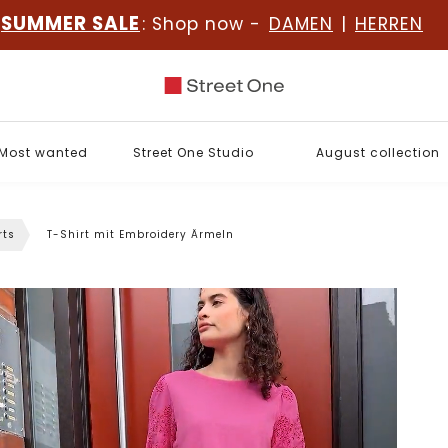
SUMMER SALE
: Shop now -
DAMEN
|
HERREN
Most wanted
Street One Studio
August collection
rts
T-Shirt mit Embroidery Ärmeln