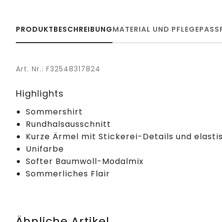
PRODUKTBESCHREIBUNG
MATERIAL UND PFLEGE
PASS
Art. Nr.: F32548317824
Highlights
Sommershirt
Rundhalsausschnitt
Kurze Ärmel mit Stickerei-Details und elas
Unifarbe
Softer Baumwoll-Modalmix
Sommerliches Flair
Ähnliche Artikel