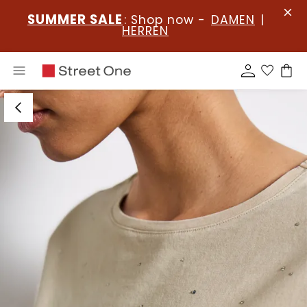
SUMMER SALE
: Shop now -
DAMEN
|
HERREN