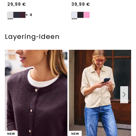
29,99
€
39,99
€
+ 4
Layering‑Ideen
NEW
NEW