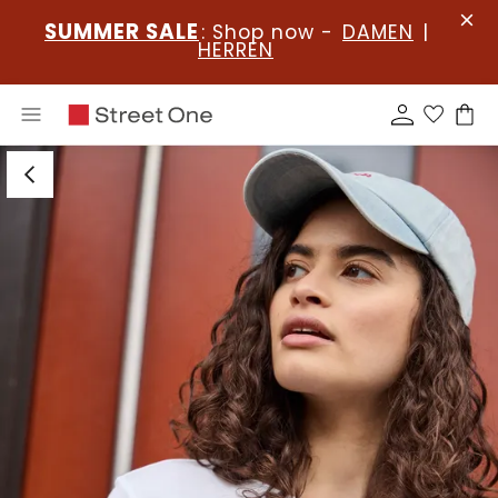
SUMMER SALE
: Shop now -
DAMEN
|
HERREN