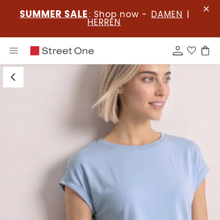
SUMMER SALE
: Shop now -
DAMEN
|
HERREN