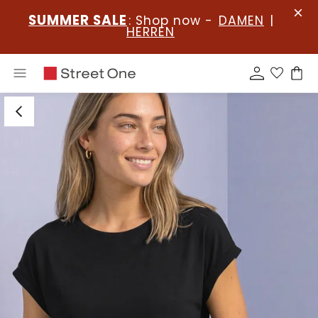
SUMMER SALE
: Shop now -
DAMEN
|
HERREN