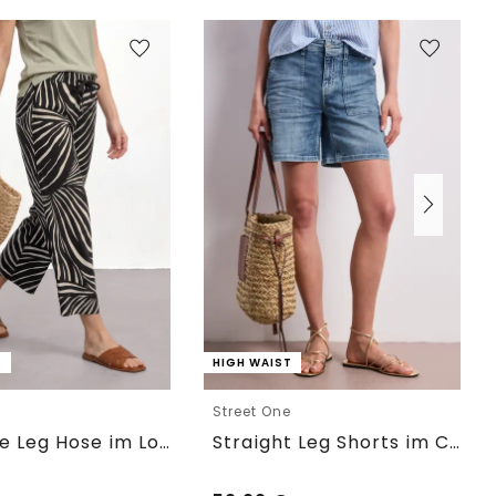
T
HIGH WAIST
e
Street One
7/8 Wide Leg Hose im Loose Fit
Straight Leg Shorts im Casual Fit