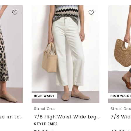
HIGH WAIST
HIGH WAIS
Street One
Street On
7/8 Wide Leg Hose im Loose Fit mit Print
7/8 High Waist Wide Leg Jeans im Loose Fit
STYLE EMEE