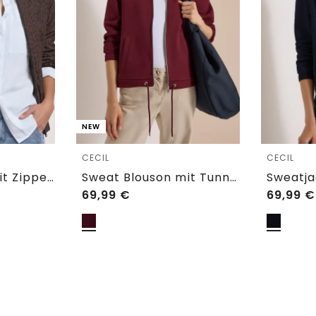
NEW
CECIL
CECIL
Satin-Blouson mit Zipper und Leo-Print
Sweat Blouson mit Tunnelzug
69,99
€
69,99
€