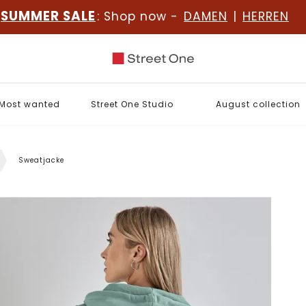
SUMMER SALE
: Shop now -
DAMEN
|
HERREN
Most wanted
Street One Studio
August collection
Sweatjacke