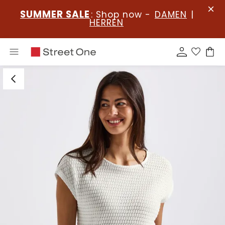
SUMMER SALE
: Shop now -
DAMEN
|
HERREN