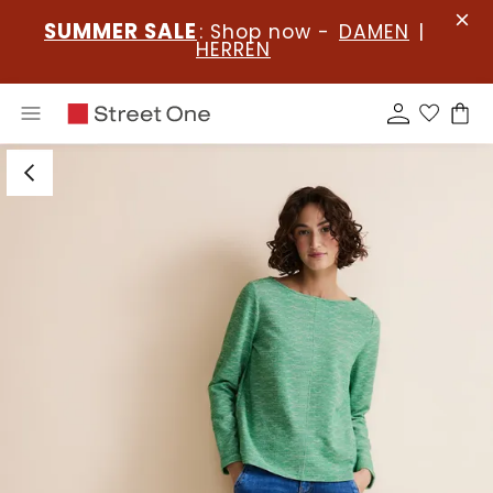
SUMMER SALE
: Shop now -
DAMEN
|
HERREN