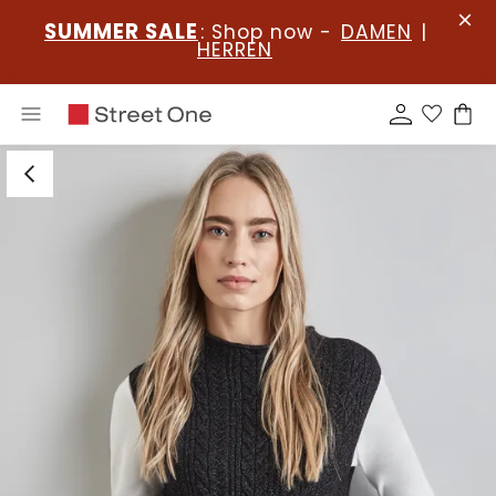
SUMMER SALE
: Shop now -
DAMEN
|
HERREN