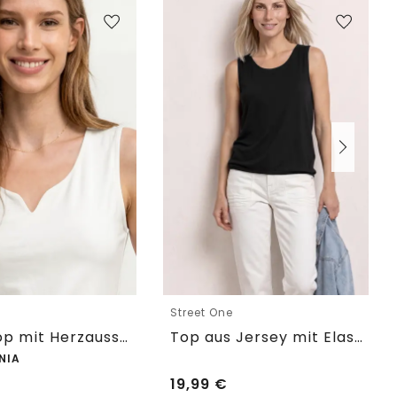
e
Street One
Basic Top mit Herzausschnitt
Top aus Jersey mit Elastiksaum
NIA
19,99
€