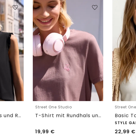
Street One Studio
Street On
Top mit Rundhals und Rüschendetails
T-Shirt mit Rundhals und Embroidery-Detail
STYLE GA
19,99
€
22,99
€