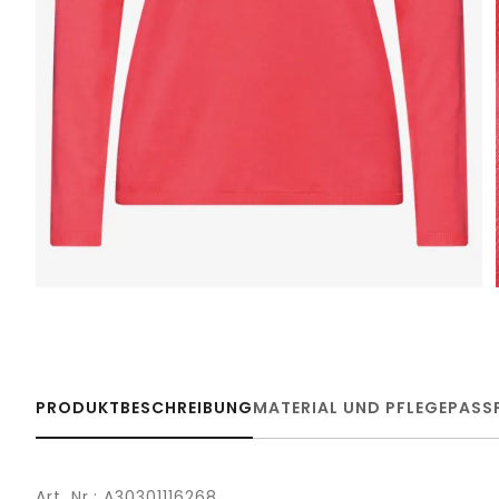
PRODUKTBESCHREIBUNG
MATERIAL UND PFLEGE
PASS
Art. Nr.: A30301116268