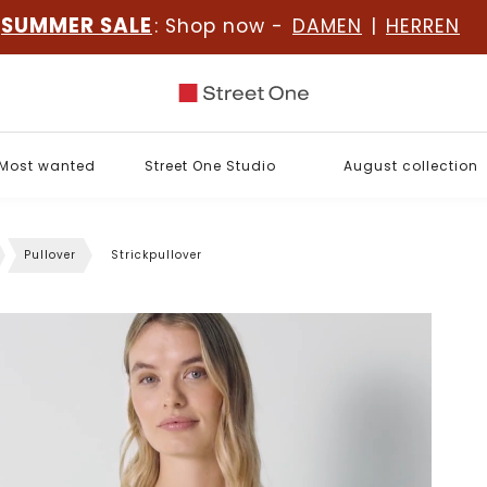
SUMMER SALE
: Shop now -
DAMEN
|
HERREN
Most wanted
Street One Studio
August collection
Pullover
Strickpullover