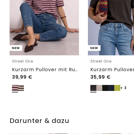
NEW
NEW
Street One
Street One
Kurzarm Pullover mit Rundhals und Streifen
39,99
€
35,99
€
+ 3
Darunter & dazu