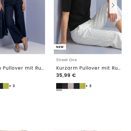
NEW
e
Street One
Kurzarm Pullover mit Rundhals in Unifarbe
Kurzarm Pullover mit Rundhals in Unifarbe
35,99
€
+ 3
+ 3