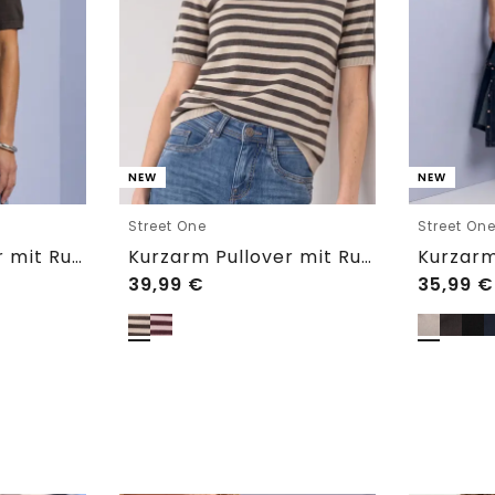
NEW
NEW
Street One
Street On
Kurzarm Pullover mit Rundhals in Unifarbe
Kurzarm Pullover mit Rundhals und Streifen
39,99
€
35,99
€