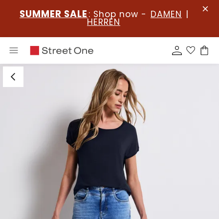
SUMMER SALE
: Shop now -
DAMEN
|
HERREN