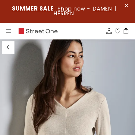
SUMMER SALE
: Shop now -
DAMEN
|
HERREN