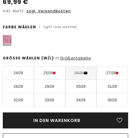
69,99
€
inkl. MwSt.
zzgl. Versandkosten
FARBE WÄHLEN
|
light rose washed
GRÖSSE WÄHLEN
(W/L)
Größentabelle
|
24/28
25/28
26/28
27/28
28/28
29/28
30/28
31/28
32/28
33/28
34/28
36/28
IN DEN WARENKORB