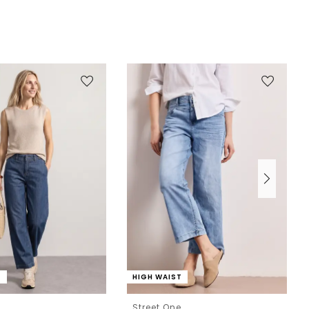
T
HIGH WAIST
e
Street One