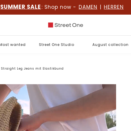
SUMMER SALE
: Shop now -
DAMEN
|
HERREN
Most wanted
Street One Studio
August collection
Straight Leg Jeans mit Elastikbund