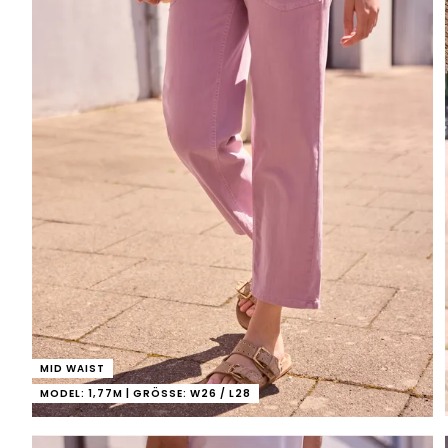
MID WAIST
MODEL: 1,77M | GRÖSSE: W26 / L28