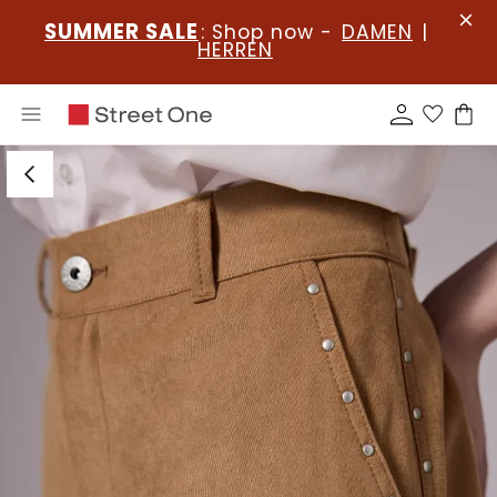
SUMMER SALE
: Shop now -
DAMEN
|
HERREN