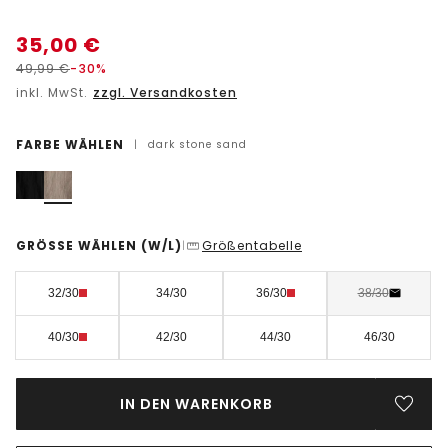
35,00
€
49,99
€
-30%
inkl. MwSt.
zzgl. Versandkosten
FARBE WÄHLEN
|
dark stone sand
GRÖSSE WÄHLEN
(W/L)
Größentabelle
|
32/30
34/30
36/30
38/30
40/30
42/30
44/30
46/30
IN DEN WARENKORB