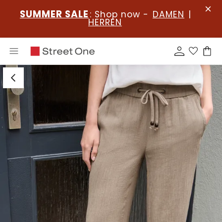
SUMMER SALE
: Shop now -
DAMEN
|
HERREN