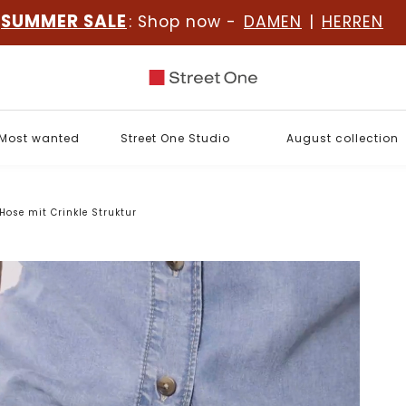
SUMMER SALE
: Shop now -
DAMEN
|
HERREN
Most wanted
Street One Studio
August collection
Hose mit Crinkle Struktur