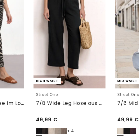
HIGH WAIST
MID WAIST
Street One
Street On
7/8 Wide Leg Hose im Loose Fit
7/8 Wide Leg Hose aus Musselin im Loose Fit
49,99
€
49,99
€
+ 4