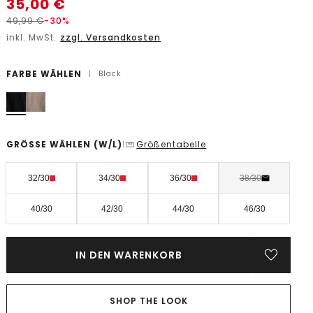
35,00
€
49,99
€
-30%
inkl. MwSt.
zzgl. Versandkosten
FARBE WÄHLEN
|
Black
GRÖSSE WÄHLEN
(W/L)
Größentabelle
|
32/30
34/30
36/30
38/30
40/30
42/30
44/30
46/30
IN DEN WARENKORB
SHOP THE LOOK