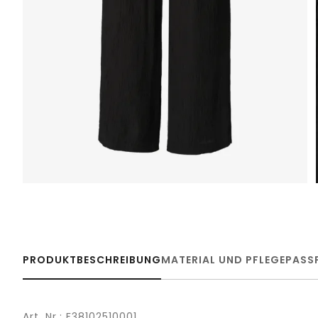
PRODUKTBESCHREIBUNG
MATERIAL UND PFLEGE
PASS
Art. Nr.: F38102510001