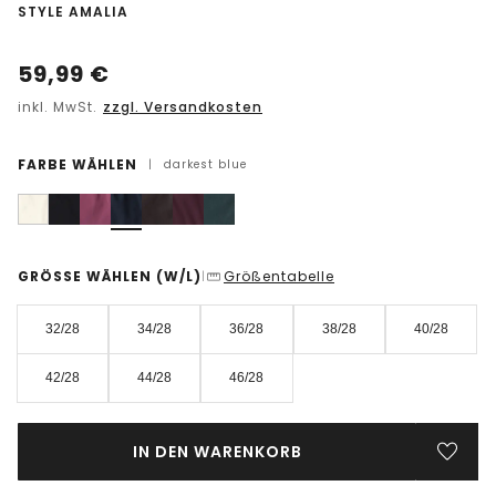
-
STYLE AMALIA
59,99
€
inkl. MwSt.
zzgl. Versandkosten
FARBE WÄHLEN
|
darkest blue
GRÖSSE WÄHLEN
(W/L)
Größentabelle
|
32/28
34/28
36/28
38/28
40/28
42/28
44/28
46/28
IN DEN WARENKORB