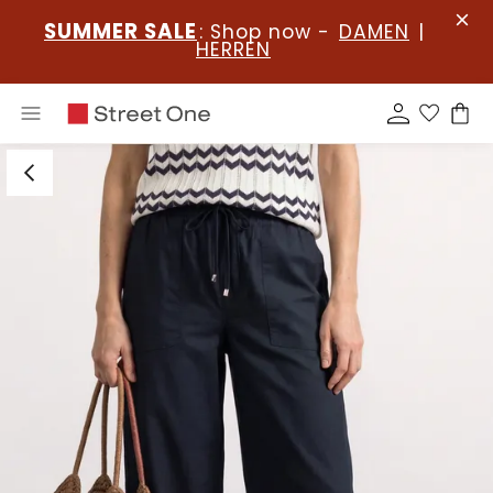
SUMMER SALE
: Shop now -
DAMEN
|
HERREN