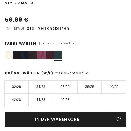
-
STYLE AMALIA
59,99
€
inkl. MwSt.
zzgl. Versandkosten
FARBE WÄHLEN
|
dark shadowed teal
GRÖSSE WÄHLEN
(W/L)
Größentabelle
|
32/28
34/28
36/28
38/28
40/28
42/28
44/28
46/28
IN DEN WARENKORB