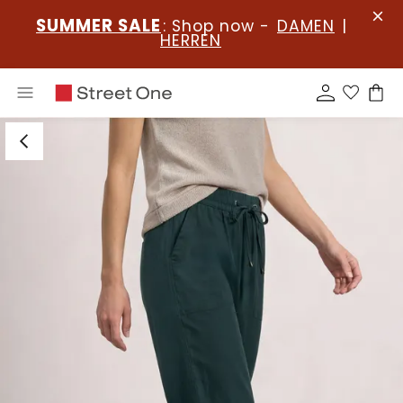
SUMMER SALE
: Shop now -
DAMEN
|
HERREN