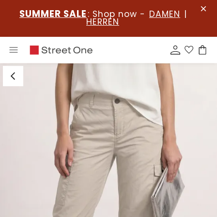
SUMMER SALE
: Shop now -
DAMEN
|
HERREN