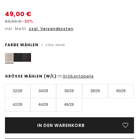
49,00
€
69,99
€
-30%
inkl. MwSt.
zzgl. Versandkosten
FARBE WÄHLEN
|
clay sand
GRÖSSE WÄHLEN
(W/L)
Größentabelle
|
32/28
34/28
36/28
38/28
40/28
42/28
44/28
46/28
IN DEN WARENKORB