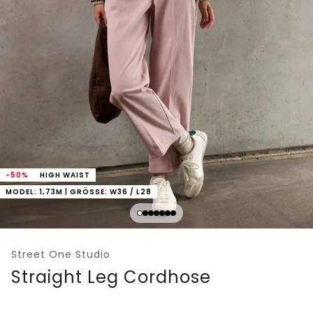
-50%
HIGH WAIST
MODEL: 1,73M | GRÖSSE: W36 / L28
Street One Studio
Straight Leg Cordhose