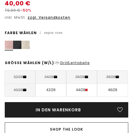
40,00
€
79,99
€
-50%
inkl. MwSt.
zzgl. Versandkosten
FARBE WÄHLEN
|
sepia rose
GRÖSSE WÄHLEN
(W/L)
Größentabelle
|
32/28
34/28
36/28
38/28
40/28
42/28
44/28
46/28
IN DEN WARENKORB
SHOP THE LOOK