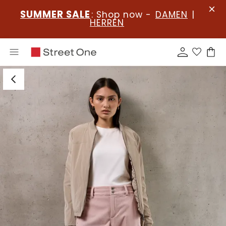
SUMMER SALE
: Shop now -
DAMEN
|
HERREN