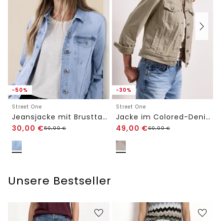
-50%
-30%
Street One
Street One
Jeansjacke mit Brusttaschen und Knöpfen
Jacke im Colored-Denim-Look mit Taschen
30,00
€
49,00
€
59,99
€
69,99
€
Unsere Bestseller