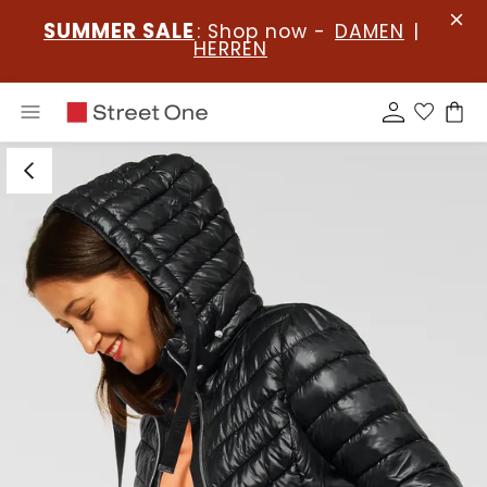
SUMMER SALE
: Shop now -
DAMEN
|
HERREN