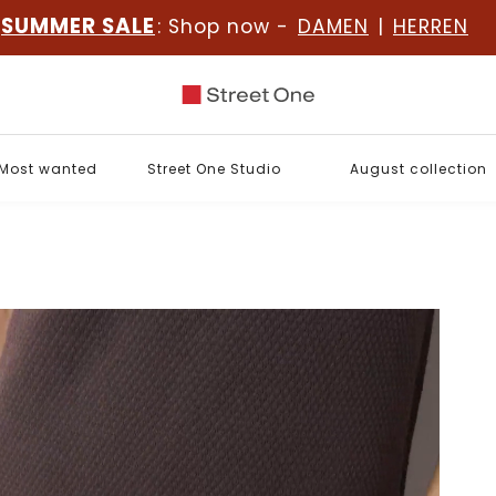
SUMMER SALE
: Shop now -
DAMEN
|
HERREN
Most wanted
Street One Studio
August collection