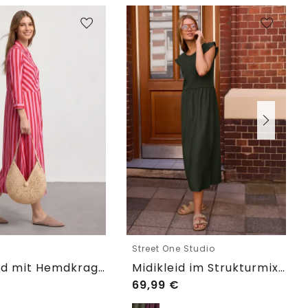
e
Street One Studio
Maxikleid mit Hemdkragen und Print
Midikleid im Strukturmix mit Rundhals
69,99
€