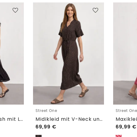
Street One
Street On
Midikleid aus Mesh mit Leo-Print
Midikleid mit V-Neck und Leo-Print
69,99
€
69,99
€