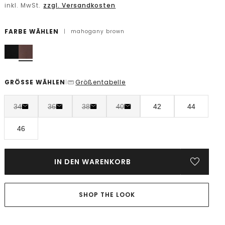
inkl. MwSt.
zzgl. Versandkosten
FARBE WÄHLEN
|
mahogany brown
GRÖSSE WÄHLEN
Größentabelle
|
34
36
38
40
42
44
46
IN DEN WARENKORB
SHOP THE LOOK