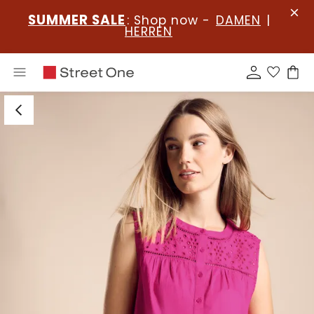
SUMMER SALE
: Shop now -
DAMEN
|
HERREN