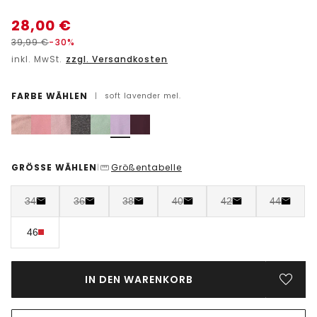
28,00
€
39,99
€
-30%
inkl. MwSt.
zzgl. Versandkosten
FARBE WÄHLEN
|
soft lavender mel.
GRÖSSE WÄHLEN
Größentabelle
|
34
36
38
40
42
44
46
IN DEN WARENKORB