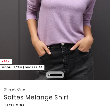
-30%
MODEL: 1,78M | GRÖSSE: 36
Street One
Softes Melange Shirt
-
STYLE MINA