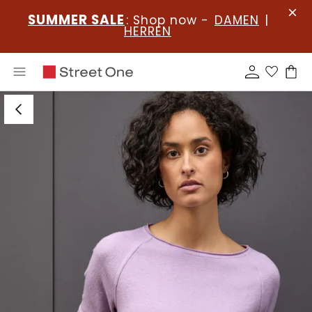
SUMMER SALE
: Shop now -
DAMEN
|
HERREN