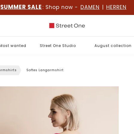
SUMMER SALE
: Shop now -
DAMEN
|
HERREN
Most wanted
Street One Studio
August collection
rmshirts
Softes Langarmshirt