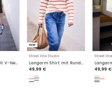
NEW
Street One Studio
Street On
Langarm Shirt mit V-Neck und Spitze
Langarm Shirt mit Rundhals im Loose Fit
49,99
€
49,99
€