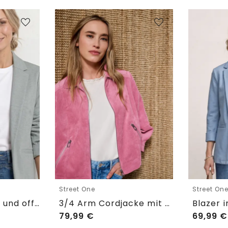
Street One
Street On
Blazer im langen und offenen Schnitt
3/4 Arm Cordjacke mit Hemdkragen
79,99
€
69,99
€