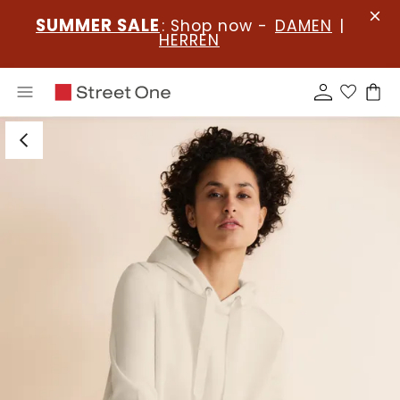
SUMMER SALE
: Shop now -
DAMEN
|
HERREN