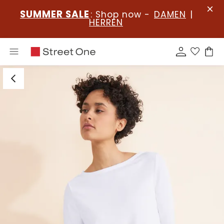
SUMMER SALE
: Shop now -
DAMEN
|
HERREN