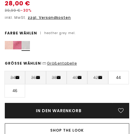
28,00
€
39,99
€
-30%
inkl. MwSt.
zzgl. Versandkosten
FARBE WÄHLEN
|
heather grey mel.
GRÖSSE WÄHLEN
Größentabelle
|
34
36
38
40
42
44
46
IN DEN WARENKORB
SHOP THE LOOK