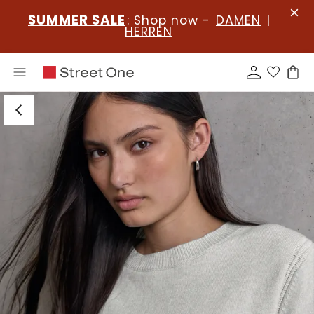
SUMMER SALE
: Shop now -
DAMEN
|
HERREN