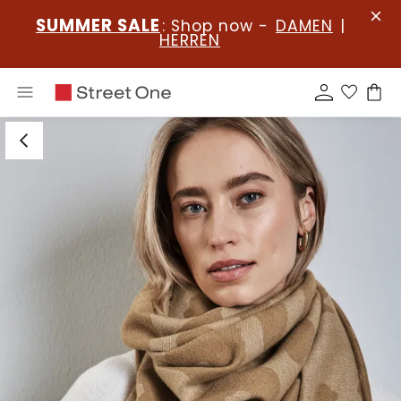
SUMMER SALE
: Shop now -
DAMEN
|
HERREN