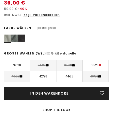
36,00
€
59,99
€
-40%
inkl. MwSt.
zzgl. Versandkosten
FARBE WÄHLEN
|
pastel green
GRÖSSE WÄHLEN
(W/L)
Größentabelle
|
32/28
34/28
36/28
38/28
40/28
42/28
44/28
46/28
IN DEN WARENKORB
SHOP THE LOOK