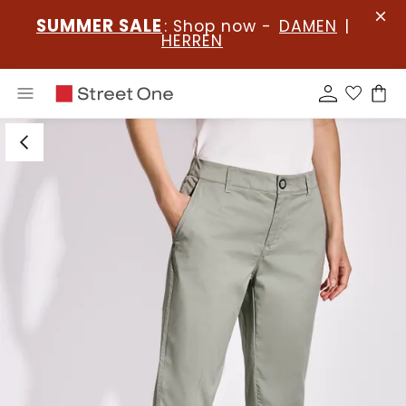
SUMMER SALE
: Shop now -
DAMEN
|
HERREN