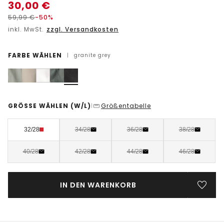
30,00
€
59,99
€
-50%
inkl. MwSt.
zzgl. Versandkosten
FARBE WÄHLEN
|
granite grey
GRÖSSE WÄHLEN
(W/L)
Größentabelle
|
32/28
34/28
36/28
38/28
40/28
42/28
44/28
46/28
IN DEN WARENKORB