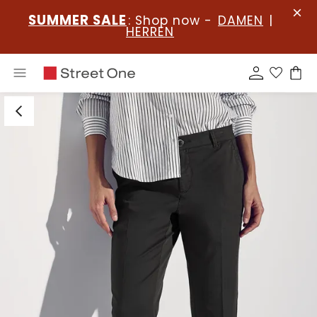
SUMMER SALE
: Shop now -
DAMEN
|
HERREN