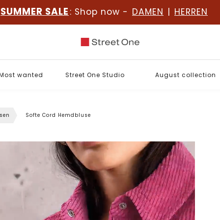
SUMMER SALE
: Shop now -
DAMEN
|
HERREN
Most wanted
Street One Studio
August collection
sen
Softe Cord Hemdbluse