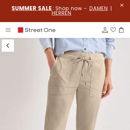
SUMMER SALE
: Shop now -
DAMEN
|
HERREN