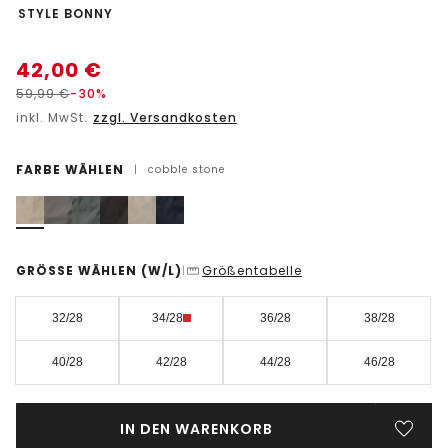
-
STYLE BONNY
42,00
€
59,99
€
-30%
inkl. MwSt.
zzgl. Versandkosten
FARBE WÄHLEN
|
cobble stone
GRÖSSE WÄHLEN
(W/L)
Größentabelle
|
32/28
34/28
36/28
38/28
40/28
42/28
44/28
46/28
IN DEN WARENKORB