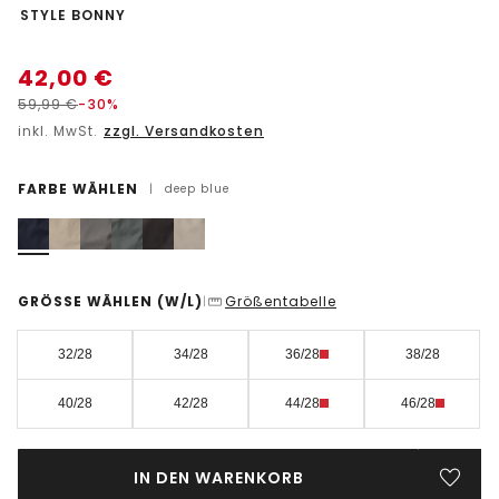
-
STYLE BONNY
42,00
€
59,99
€
-30%
inkl. MwSt.
zzgl. Versandkosten
FARBE WÄHLEN
|
deep blue
GRÖSSE WÄHLEN
(W/L)
Größentabelle
|
32/28
34/28
36/28
38/28
40/28
42/28
44/28
46/28
IN DEN WARENKORB