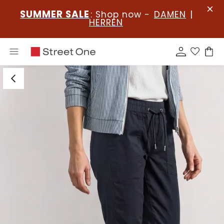
SUMMER SALE
: Shop now -
DAMEN
|
HERREN