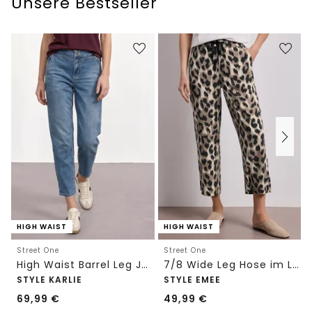
Unsere Bestseller
HIGH WAIST
HIGH WAIST
Street One
Street One
High Waist Barrel Leg Jeans im Loose Fit
7/8 Wide Leg Hose im Loose Fit mit Print
STYLE KARLIE
STYLE EMEE
69,99
€
49,99
€